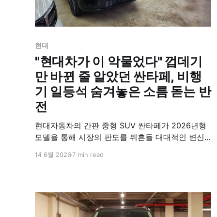
현대
"현대차가 이 악물었다" 껍데기
만 바뀐 줄 알았던 싼타페, 비행
기 일등석 숨겨놓은 소름 돋는 반
전
현대자동차의 간판 중형 SUV 싼타페가 2026년형
모델을 통해 시장의 판도를 뒤흔들 대대적인 변신
을 감행했다. 출시 초기 독특한 후면부 디자인으로
14 6월 2026
7 min read
호불호 논란에 휩싸이기도 했으나, 기술 분석 영상
이 조회수 22,813회를 돌파하는 등 시장의 관심은
여전히 뜨겁다. 이번 신형 싼타페는 단순한 연식 변
경 수준을 넘어, 소비자의 피드백을 적극 수용한 ‘완
전 변경급’ 하드웨어·소프트웨어 혁신을 전면에 내