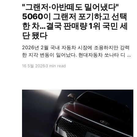
"그랜저·아반떼도 밀어냈다"
5060이 그랜저 포기하고 선택
한 차…결국 판매량 1위 국민 세
단 됐다
2026년 2월 국내 자동차 시장에 조용하지만 강력
한 지각 변동이 일어났다. 현대자동차 쏘나타 디 엣
지가 4,436대를 팔아치우며 오랫동안 세단 왕좌를
16 5월 2026
3 min read
지켜온 그랜저(3,933대)와 아반떼(3,628대)를 나
란히 제치고 국산 세단 판매 1위에 올랐다. 이는 단
순한 월간 판매 역전이 아니라, 고유가·고물가 시대
소비자들의 인식 전환이 숫자로 증명된 사건이다.