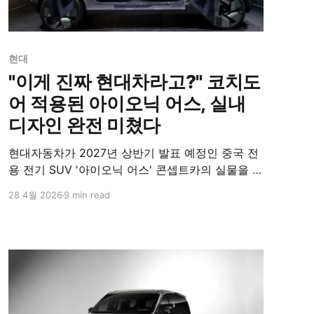
현대
"이게 진짜 현대차라고?" 코치도
어 적용된 아이오닉 어스, 실내
디자인 완전 미쳤다
현대자동차가 2027년 상반기 발표 예정인 중국 전
용 전기 SUV '아이오닉 어스' 콘셉트카의 실물을 전
격 공개했다. B필러가 생략된 코치도어와 90도 및
28 4월 2026
9 min read
180도 회전이 가능한 스위블 시트, 자율주행용 수
납형 스티어링 휠을 탑재하여 미래 현대차 SUV의
파격적인 디자인 판도를 제시했다.