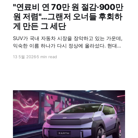
"연료비 연 70만 원 절감·900만
원 저렴"…그랜저 오너들 후회하
게 만든 그 세단
SUV가 국내 자동차 시장을 장악하고 있는 가운데,
익숙한 이름 하나가 다시 정상에 올라섰다. 현대자
동차 쏘나타 디 엣지가 2026년 2월 국내 현대차 세
13 5월 2026
5 min read
단 부문 판매량 4,436대를 기록하며 그랜저(3,933
대)와 아반떼(3,628대)를 모두 제치고 1위에 오른
것이다. 이는 1월에 이어 두 달 연속 세단 정상을 지
킨 결과로, 단발성 반등이 아닌 구조적 경쟁력의 확
인이라는 평가가 나온다.