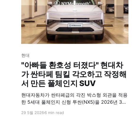
세웠다.
현대
"아빠들 환호성 터졌다" 현대차
가 싼타페 팀킬 각오하고 작정해
서 만든 풀체인지 SUV
현대자동차가 싼타페급의 각진 박스형 외관을 적용
한 5세대 풀체인지 신형 투싼(NX5)을 2026년 3분
기에 전격 공개한다. 22년간 유지한 디젤 라인업을
29 5월 2026
6 min read
완전히 단종하고 복합 연비 18~19km/L의 1.6 터보
하이브리드와 1회 충전 시 100km 순수 전기 주행이
가능한 플러그인 하이브리드(PHEV) 중심으로 전동