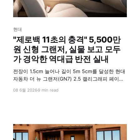
현대
"제로백 11초의 충격" 5,500만
원 신형 그랜저, 실물 보고 모두
가 경악한 역대급 반전 실내
전장이 1.5cm 늘어나 길이 5m 5cm를 달성한 현대
자동차 더 뉴 그랜저(GN7) 2.5 캘리그래피 페이스
리프트 모델(풀옵션 기준 약 5,500만 원)은 기존
08 6월 2026
9 min read
12.3인치 대신 17인치 대형 화면을 탑재하며 실내
를 완전히 새롭게 구성했다. 최고출력 198마력, 최
대토크 25.3을 발휘하는 2.5리터 가솔린 엔진을 장
착했으며, 우천 시 진행된 가속 테스트에서 정지 상
태에서 시속 100km까지 11.03초를 기록했다.