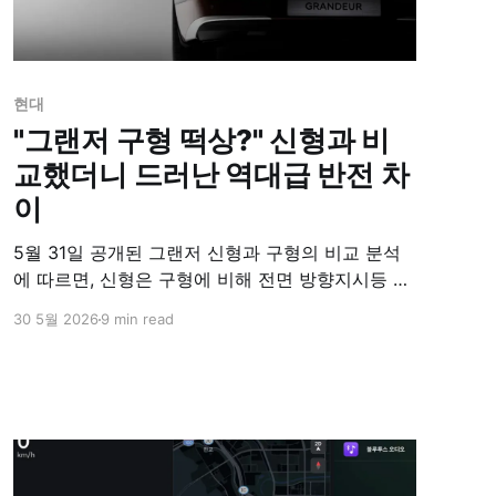
현대
"그랜저 구형 떡상?" 신형과 비
교했더니 드러난 역대급 반전 차
이
5월 31일 공개된 그랜저 신형과 구형의 비교 분석
에 따르면, 신형은 구형에 비해 전면 방향지시등 길
이가 짧아졌으나 전면에서 측면 손잡이를 거쳐 테
30 5월 2026
9 min read
일램프까지 1줄로 이어지는 디자인 통일성을 확보
했다. 후면부는 하단에 위치했던 방향지시등이 상
단으로 이동하는 큰 변화를 보였으며, 평면적이던
구형 뒷범퍼와 달리 신형은 굴곡이 적용되었다. 웰
컴 라이트 작동 시에도 신형이 구형보다 램프 선이
가늘고 움직임이 더욱 세련되게 변화했다.