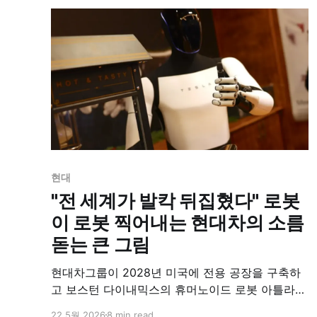
화 라인업을 재편했다. 300마력을 상회하는 고성능
N 트림을 투싼 역사상 최초로 추가하며 하이브리드
기준 3,400만 원대 중반의 시작 가격으로 출시되어
국내 준중형 SUV 시장의 판도를 완전히 뒤바꿀 전
망이다.
현대
"전 세계가 발칵 뒤집혔다" 로봇
이 로봇 찍어내는 현대차의 소름
돋는 큰 그림
현대차그룹이 2028년 미국에 전용 공장을 구축하
고 보스턴 다이내믹스의 휴머노이드 로봇 아틀라스
를 연간 3만 대 규모로 양산한다고 공식 발표했다.
22 5월 2026
8 min read