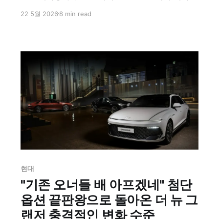
되었다. '2026 밀라노 디자인 위크'에서 세계 최초
22 5월 2026
8 min read
로 공개된 '아이오닉 3(IONIQ 3)'는 단순한 소형차
그 이상의 의미를 지닌다. 폭스바겐, 르노 등 전통적
인 유럽 브랜드들의 안마당에서 디자인과 기술력으
로 정면 승부를 걸겠다는 현대차의 전략적 의지가
투영된 모델이기 때문이다.
현대
"기존 오너들 배 아프겠네" 첨단
옵션 끝판왕으로 돌아온 더 뉴 그
랜저 충격적인 변화 수준