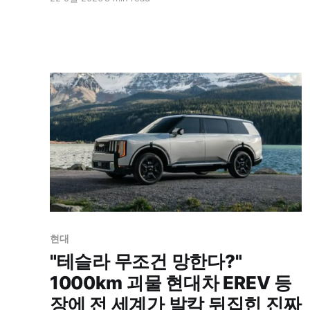
이미 2만 5,000대 이상의 내부 수요를 확보했으며,
핵심 부품인 액추에이터 연 35만 개 자체 생산 체제
를 갖춰 테슬라 등과의 글로벌 휴머노이드 주도권
경쟁에 본격적인 승부수를 던졌다.
현대
"테슬라 무조건 망한다?"
1000km 괴물 현대차 EREV 등
장에 전 세계가 발칵 뒤집힌 진짜