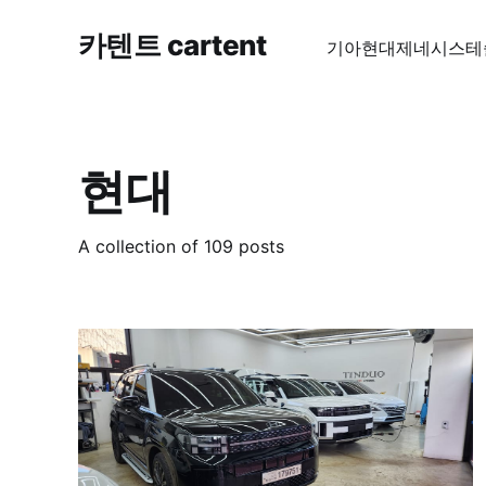
카텐트 cartent
기아
현대
제네시스
테
현대
A collection of 109 posts