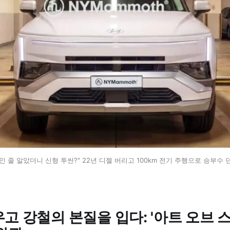
인 줄 알았더니 신형 투싼?" 22년 디젤 버리고 100km 전기 주행으로 승부수 던
고 강철의 본질을 입다: '아트 오브 