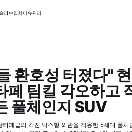
슬라
수입차
이슈
관리
들 환호성 터졌다" 
타페 팀킬 각오하고 
든 풀체인지 SUV
타페급의 각진 박스형 외관을 적용한 5세대 풀체