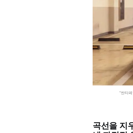
"싼타페
곡선을 지우