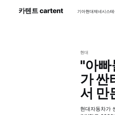
카텐트 cartent
기아
현대
제네시스
테
현대
"아빠
가 싼
서 만
현대자동차가 싼