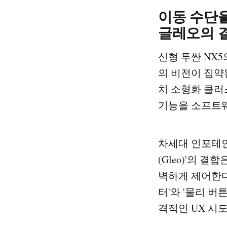
이동 수단을
글레오의 
신형 투싼 NX
의 비전이 집약된
치 소형화 클러
기능을 소프트웨
차세대 인포테인먼
(Gleo)'의 
벽하게 제어한다
터'와 '물리 
격적인 UX 시