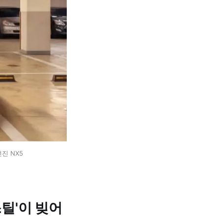
진 NX5
스틸'이 빚어