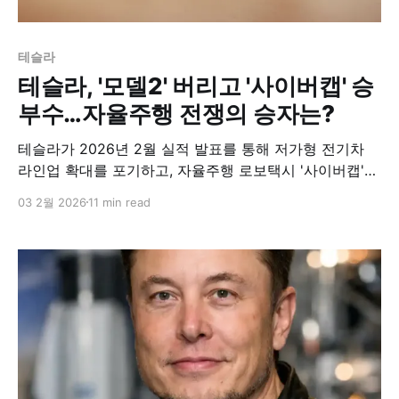
테슬라
테슬라, '모델2' 버리고 '사이버캡' 승
부수…자율주행 전쟁의 승자는?
테슬라가 2026년 2월 실적 발표를 통해 저가형 전기차
라인업 확대를 포기하고, 자율주행 로보택시 '사이버캡'에
모든 칩을 거는 전략적 선회를 공식화했다. 매출과 이익이
03 2월 2026
11 min read
동반 하락하는 위기 상황에서도 일론 머스크 CEO는 전통
적인 차량 판매 경쟁 대신 자율주행 시장 선점이라는 승부
수를 던진 것이다. 이는 중국 전기차 업체들과의 소모적인
가격 전쟁을 피하고, 기술적 우위를 통해 시장 판도를 재
편하겠다는 야심찬 계획으로 읽힌다.