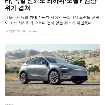
라, 독일 신뢰도 최하위·모델Y 감산
위기 겹쳐
테슬라가 유럽 최대 자동차 시장인 독일에서 브랜드 신뢰
도 조사 최하위에 오르며 전례 없는 위기에 직면했다. 핀
란드 조사기관 '레퓨테이션 앤 트러스트 애널리틱스'가 발
07 2월 2026
8 min read
표한 '레퓨테이션&트러스트 2025' 보고서에 따르면, 테슬
라는 30개 조사 대상 기업 중 꼴찌를 기록했으며, 5점 만
점에 2.48점으로 '매우 나쁨' 등급을 받았다. 전년 대비
0.77점이나 급락한 이 수치는 해당 조사가 2013년 시작된
이래 관측된 가장 큰 평판 붕괴로 기록됐다.​