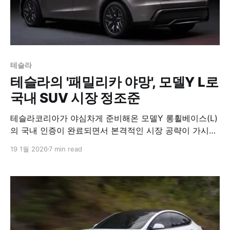
테슬라
테슬라의 '패밀리카 야망', 모델Y L로
국내 SUV 시장 정조준
테슬라코리아가 야심차게 준비해온 모델Y 롱휠베이스(L)
의 국내 인증이 완료되면서 본격적인 시장 공략이 가시화
되고 있다. 1월 19일 업계에 따르면 테슬라는 최근 모델Y
19 1월 2026
7 min read
L의 1회 주행거리 인증을 완료했으며, 그 결과는 상온 복
합 기준 553㎞, 저온 454㎞로 나타났다. 이는 국내 전기
차 중 최상위권에 해당하는 수치로, 기존 모델Y 롱레인지
의 500㎞를 크게 웃도는 성능이다. 배출가스 및 소음 인
증까지 완료한 상태인 만큼, 테슬라는 출시 시기와 가격
발표만을 남겨둔 것으로 보인다.​​