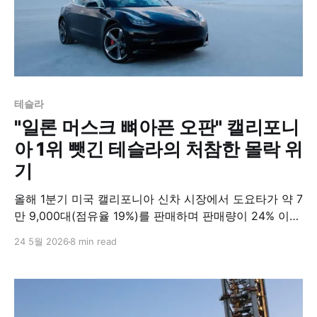
테슬라
"일론 머스크 뼈아픈 오판" 캘리포니
아 1위 뺏긴 테슬라의 처참한 몰락 위
기
올해 1분기 미국 캘리포니아 신차 시장에서 도요타가 약 7
만 9,000대(점유율 19%)를 판매하며 판매량이 24% 이상
감소한 테슬라를 제치고 1위를 차지했다. 하이브리드차
24 5월 2026
8 min read
판매는 8만 7,000대를 넘기며 시장 점유율 20.9%를 기록
한 반면, 전기차를 포함한 무공해차 비중은 13.7%까지 하
락해 2021년 말 이후 최저치를 나타냈다.