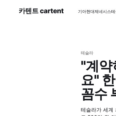
카텐트 cartent
기아
현대
제네시스
테
테슬라
"계약
요" 
꼼수 
테슬라가 세계 최