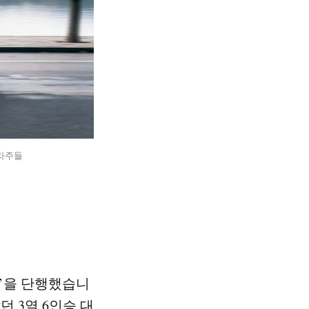
 차주들
’을 단행했습니
던 3열 6인승 대