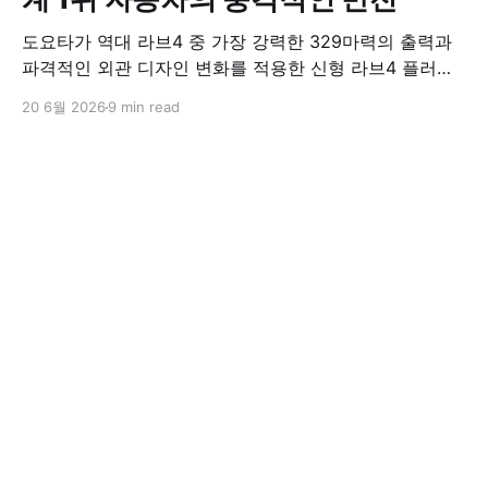
도요타가 역대 라브4 중 가장 강력한 329마력의 출력과
파격적인 외관 디자인 변화를 적용한 신형 라브4 플러그
인 하이브리드(PHEV)를 전격 출시했다. 35분 만에 급속
20 6월 2026
9 min read
충전이 가능하고 전기 모드로만 70km 이상 주행할 수 있
어 전기차와 내연기관의 장점을 결합했으며, 시작 가격은
4,927만 원으로 책정됐다.