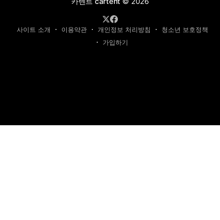
카텐트 cartent
© 2026
사이트 소개
이용약관
개인정보 처리방침
청소년 보호정책
가입하기
제호: 카텐트
발행인: 최영광 | 편집인: 최규현 | 청소년보호책임자: 최규현
주소: 성남시 수정구 태평동 7339 | 연락처:
cartentkorea@gmail.com
본 사이트의 모든 콘텐츠(기사·사진)는 저작권법의 보호를 받는 바, 무단 전재,