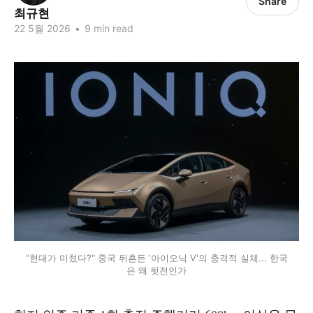
Share
최규현
22 5월 2026
•
9 min read
"현대가 미쳤다?" 중국 뒤흔든 '아이오닉 V'의 충격적 실체... 한국
은 왜 뒷전인가