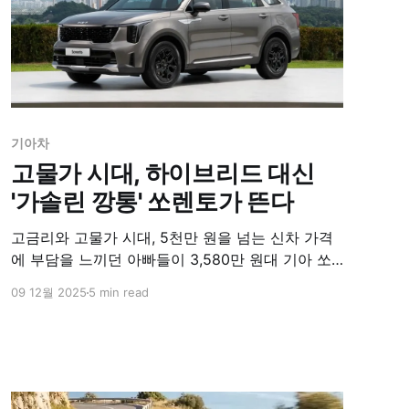
기아차
고물가 시대, 하이브리드 대신
'가솔린 깡통' 쏘렌토가 뜬다
고금리와 고물가 시대, 5천만 원을 넘는 신차 가격
에 부담을 느끼던 아빠들이 3,580만 원대 기아 쏘
렌토 2.5 가솔린 터보 모델에 주목했다. 하이브리드
09 12월 2025
5 min read
대비 저렴한 가격과 핵심 편의사양이 기본 탑재되
어 '가성비 괴물'로 떠올랐다. 준중형 SUV 가격으로
중형 SUV의 품격을 누릴 수 있어 실속파 가족들에
게 큰 인기를 끌었다.