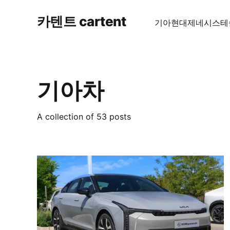
카텐트 cartent
기아
현대
제네시스
테
기아차
A collection of 53 posts