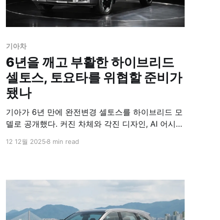
기아차
6년을 깨고 부활한 하이브리드
셀토스, 토요타를 위협할 준비가
됐나
기아가 6년 만에 완전변경 셀토스를 하이브리드 모
델로 공개했다. 커진 차체와 각진 디자인, AI 어시스
턴트, 9개 에어백 등 최첨단 사양으로 무장해 토요
12 12월 2025
8 min read
타 코롤라 크로스와의 경쟁에서 우위를 점할 준비
를 마쳤다.