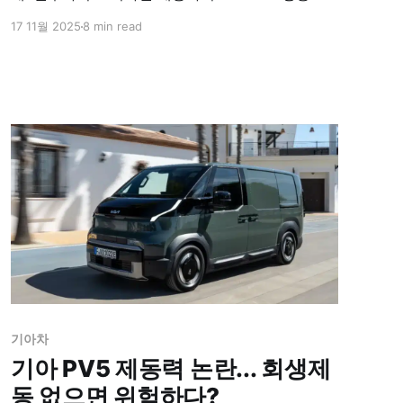
조한 러기드 스타일로 변신. EV 모델 추가와 100만
17 11월 2025
8 min read
~200만 원 가격 인상 전망이다.
기아차
기아 PV5 제동력 논란... 회생제
동 없으면 위험하다?