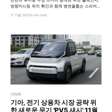
논란의 후미등 구성 드디어 공개된 투싼 풀체인지.
방향지시등 위치 확인과 함께 뱅앤올룹슨 스피커
탑재로 프리미엄 도약 시도. 싼타페·아반떼까지 확
17 11월 2025
9 min read
산될 현대차 전략을 분석했다.
기아차
기아, 전기 상용차 시장 공략 위
한 새로운 무기 'PV5 새시' 11월