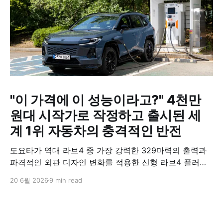
"이 가격에 이 성능이라고?" 4천만
원대 시작가로 작정하고 출시된 세
계 1위 자동차의 충격적인 반전
도요타가 역대 라브4 중 가장 강력한 329마력의 출력과
파격적인 외관 디자인 변화를 적용한 신형 라브4 플러그
인 하이브리드(PHEV)를 전격 출시했다. 35분 만에 급속
20 6월 2026
9 min read
충전이 가능하고 전기 모드로만 70km 이상 주행할 수 있
어 전기차와 내연기관의 장점을 결합했으며, 시작 가격은
4,927만 원으로 책정됐다.