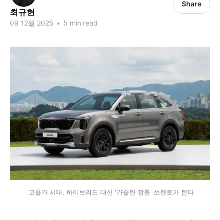
Share
최규현
09 12월 2025
•
5 min read
 고물가 시대, 하이브리드 대신 '가솔린 깡통' 쏘렌토가 뜬다