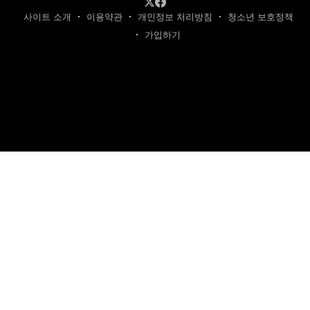
사이트 소개
이용약관
개인정보 처리방침
청소년 보호정책
가입하기
제호: 카텐트
발행인: 최영광 | 편집인: 최규현 | 청소년보호책임자: 최규현
주소: 성남시 수정구 태평동 7339 | 연락처:
cartentkorea@gmail.com
본 사이트의 모든 콘텐츠(기사·사진)는 저작권법의 보호를 받는 바, 무단 전재,
복사, 배포 등을 금합니다.
이를 어길 시 법적 제재를 받을 수 있습니다.