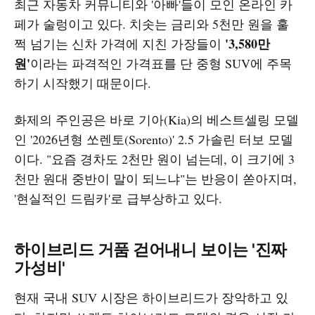
최근 자동차 커뮤니티와 '아빠'들이 모인 온라인 카
페가 술렁이고 있다. 치솟는 금리와 5천만 원을 훌
'3,580만
쩍 넘기는 신차 가격에 지친 가장들이
원'
이라는 파격적인 가격표를 단 중형 SUV에 주목
하기 시작했기 때문이다.
화제의 주인공은 바로 기아(Kia)의 베스트셀링 모델
인 '2026년형 쏘렌토(Sorento)' 2.5 가솔린 터보 모델
이다. "요즘 경차도 2천만 원이 넘는데, 이 크기에 3
천만 원대 중반이 말이 되느냐"는 반응이 쏟아지며,
'현실적인 드림카'로 급부상하고 있다.
하이브리드 거품 걷어내니 보이는 '진짜
가성비'
현재 국내 SUV 시장은 하이브리드가 장악하고 있