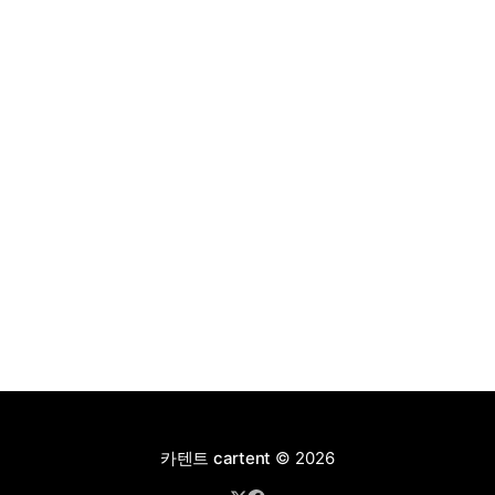
어 전기차와 내연기관의 장점을 결합했으며, 시작 가격은
4,927만 원으로 책정됐다.
카텐트 cartent
© 2026