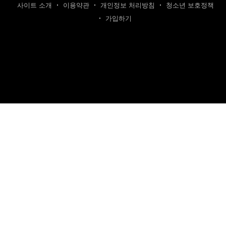
사이트 소개
이용약관
개인정보 처리방침
청소년 보호정책
가입하기
제호: 카텐트
발행인: 최영광 | 편집인: 최규현 | 청소년보호책임자: 최규현
주소: 성남시 수정구 태평동 7339 | 연락처:
cartentkorea@gmail.com
본 사이트의 모든 콘텐츠(기사·사진)는 저작권법의 보호를 받는 바, 무단 전재,
복사, 배포 등을 금합니다.
이를 어길 시 법적 제재를 받을 수 있습니다.