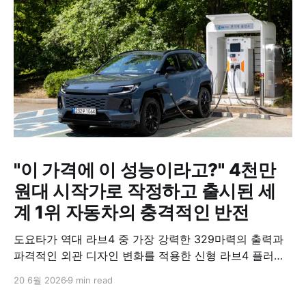
"이 가격에 이 성능이라고?" 4천만
원대 시작가로 작정하고 출시된 세
계 1위 자동차의 충격적인 반전
도요타가 역대 라브4 중 가장 강력한 329마력의 출력과
파격적인 외관 디자인 변화를 적용한 신형 라브4 플러그
인 하이브리드(PHEV)를 전격 출시했다. 35분 만에 급속
20 6월 2026
9 min read
충전이 가능하고 전기 모드로만 70km 이상 주행할 수 있
어 전기차와 내연기관의 장점을 결합했으며, 시작 가격은