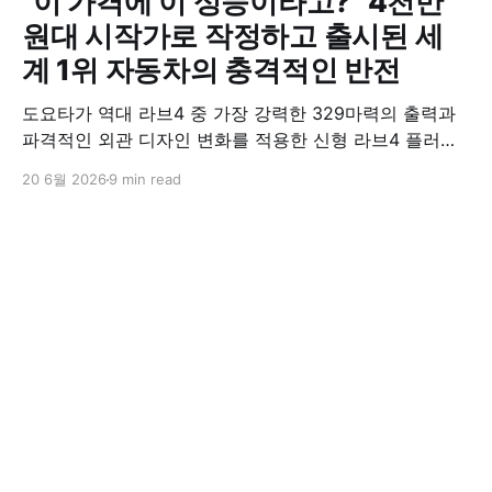
"이 가격에 이 성능이라고?" 4천만
원대 시작가로 작정하고 출시된 세
계 1위 자동차의 충격적인 반전
도요타가 역대 라브4 중 가장 강력한 329마력의 출력과
파격적인 외관 디자인 변화를 적용한 신형 라브4 플러그
인 하이브리드(PHEV)를 전격 출시했다. 35분 만에 급속
20 6월 2026
9 min read
충전이 가능하고 전기 모드로만 70km 이상 주행할 수 있
어 전기차와 내연기관의 장점을 결합했으며, 시작 가격은
4,927만 원으로 책정됐다.