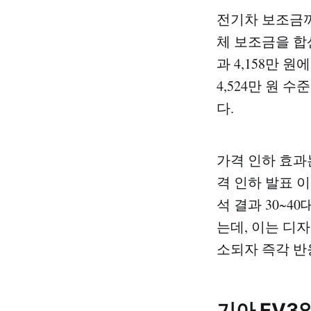
전기차 보조금까
체 보조금을 합산
과 4,158만 
4,524만 원 
다.
가격 인하 효과
격 인하 발표 이
석 결과 30~4
는데, 이는 디
소되자 즉각 반
기아 EV3