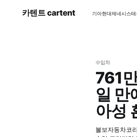
카텐트 cartent
기아
현대
제네시스
테
수입차
761만
일 만
아성
볼보자동차코리아