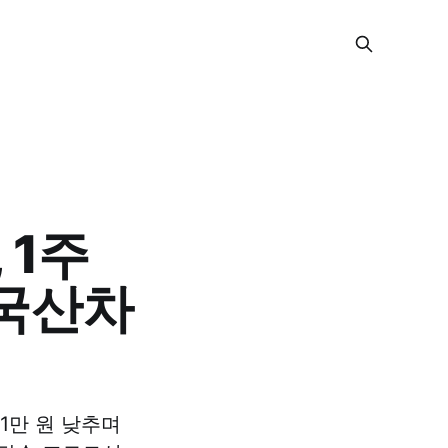
 1주
…국산차
1만 원 낮추며