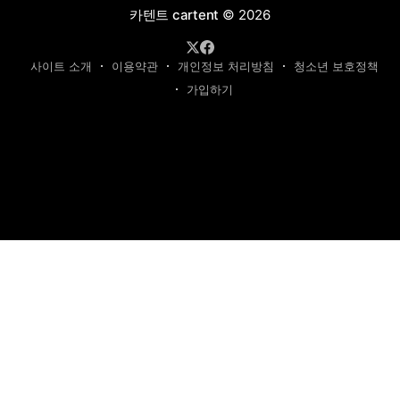
카텐트 cartent
© 2026
사이트 소개
이용약관
개인정보 처리방침
청소년 보호정책
가입하기
제호: 카텐트
발행인: 최영광 | 편집인: 최규현 | 청소년보호책임자: 최규현
주소: 성남시 수정구 태평동 7339 | 연락처:
cartentkorea@gmail.com
본 사이트의 모든 콘텐츠(기사·사진)는 저작권법의 보호를 받는 바, 무단 전재,