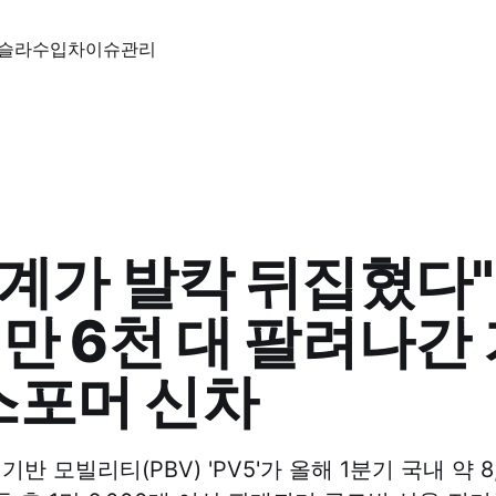
슬라
수입차
이슈
관리
세계가 발칵 뒤집혔다"
1만 6천 대 팔려나간
스포머 신차
기반 모빌리티(PBV) 'PV5'가 올해 1분기 국내 약 8