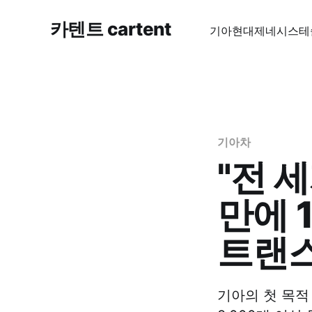
카텐트 cartent
기아
현대
제네시스
테
기아차
"전 
만에 
트랜
기아의 첫 목적 