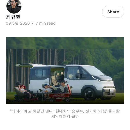
Share
최규현
09 5월 2026
•
7 min read
"배터리 빼고 차값만 낸다" 현대차의 승부수, 전기차 '캐즘' 돌파할 
게임체인저 될까