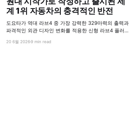
원대 시작가로 작정하고 출시된 세
계 1위 자동차의 충격적인 반전
도요타가 역대 라브4 중 가장 강력한 329마력의 출력과
파격적인 외관 디자인 변화를 적용한 신형 라브4 플러그
인 하이브리드(PHEV)를 전격 출시했다. 35분 만에 급속
20 6월 2026
9 min read
충전이 가능하고 전기 모드로만 70km 이상 주행할 수 있
어 전기차와 내연기관의 장점을 결합했으며, 시작 가격은
4,927만 원으로 책정됐다.