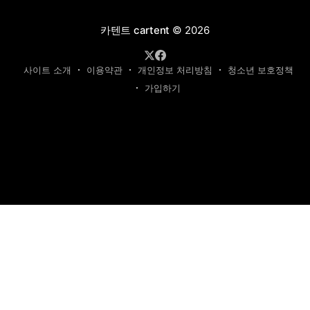
카텐트 cartent
© 2026
사이트 소개
이용약관
개인정보 처리방침
청소년 보호정책
가입하기
제호: 카텐트
발행인: 최영광 | 편집인: 최규현 | 청소년보호책임자: 최규현
주소: 성남시 수정구 태평동 7339 | 연락처:
cartentkorea@gmail.com