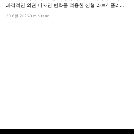
파격적인 외관 디자인 변화를 적용한 신형 라브4 플러그
인 하이브리드(PHEV)를 전격 출시했다. 35분 만에 급속
20 6월 2026
9 min read
충전이 가능하고 전기 모드로만 70km 이상 주행할 수 있
어 전기차와 내연기관의 장점을 결합했으며, 시작 가격은
4,927만 원으로 책정됐다.