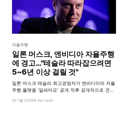
석한다.
자율주행
일론 머스크, 엔비디아 자율주행
에 경고…"테슬라 따라잡으려면
5~6년 이상 걸릴 것"
일론 머스크 테슬라 최고경영자가 엔비디아의 자율
주행 플랫폼 '알파마요' 공개 직후 공개적으로 견제
에 나섰다. 머스크는 자신의 소셜미디어 엑스(X)를
09 1월 2026
8 min read
통해 "자율주행이 어느 정도 작동하기 시작하는 시
점부터 인간보다 훨씬 안전한 수준에 이르기까지는
몇 년이 걸린다"며 자율주행 기술의 완성도가 핵심
이라고 강조했다. 그는 "기존 자동차 회사들은 몇