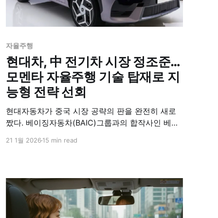
자율주행
현대차, 中 전기차 시장 정조준…
모멘타 자율주행 기술 탑재로 지
능형 전략 선회
현대자동차가 중국 시장 공략의 판을 완전히 새로
짰다. 베이징자동차(BAIC)그룹과의 합작사인 베이
징현대는 중국 자율주행 스타트업의 선두주자 '모
21 1월 2026
15 min read
멘타(Momenta)'와 전격 손잡고 지능형 주행 기술
개발을 확대하기로 했다. 이번 협력은 단순한 기술
제휴를 넘어 베이징현대가 올해 첫 양산형 레벨2
자율주행차를 출시하고, 2027년에는 레벨2+급 자
율주행차 상용화까지 추진한다는 구체적인 로드맵
을 담고 있다.