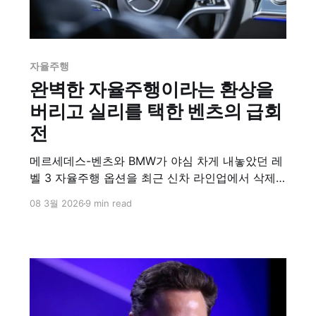
자율주행
완벽한 자율주행이라는 환상을
버리고 실리를 택한 벤츠의 급회
전
메르세데스-벤츠와 BMW가 야심 차게 내놓았던 레
벨 3 자율주행 옵션을 최근 신차 라인업에서 삭제
하거나 중단했다. 현대차 역시 제네시스 G90 등에
08 3월 2026
9 min read
적용하려던 상용화 일정을 잠정 중단하며 숨 고르
기에 들어갔다. 글로벌 제조사들이 더 높은 단계를
향한 경쟁에서 돌연 뒷걸음질 치는 이유는 무엇일
까? 이는 단순한 기술적 퇴보가 아니다. 규제 리스
크를 회피하고 수익성을 극대화하기 위한 가장 영
리한 전략적 선택인 레벨 2 플러스로의 대전환이다.
실리를 택한 거인들의 급회전 배경을 심도 있게 분