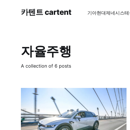
카텐트 cartent
기아
현대
제네시스
테
자율주행
A collection of 6 posts