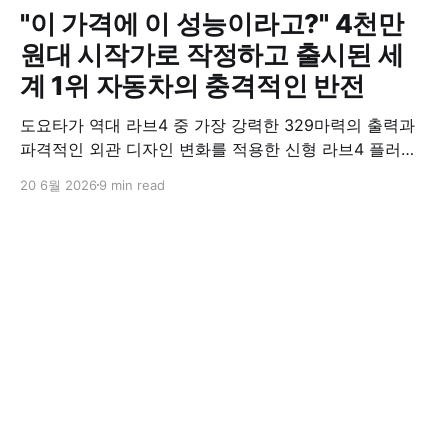
"이 가격에 이 성능이라고?" 4천만
원대 시작가로 작정하고 출시된 세
계 1위 자동차의 충격적인 반전
도요타가 역대 라브4 중 가장 강력한 329마력의 출력과
파격적인 외관 디자인 변화를 적용한 신형 라브4 플러그
인 하이브리드(PHEV)를 전격 출시했다. 35분 만에 급속
20 6월 2026
9 min read
충전이 가능하고 전기 모드로만 70km 이상 주행할 수 있
어 전기차와 내연기관의 장점을 결합했으며, 시작 가격은
4,927만 원으로 책정됐다.