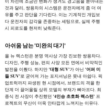
이 차선에 조금만 변화가 생겨도 경고음을 쏟아내는
것과 달리, 쌍용차의 시스템은 운전자에게 좀 더 여
유를 주고 판단을 기다린다. 이는 기계적인 개입보
다 운전자의 감각을 존중하는 세팅으로, 실제 주행
시 피로도를 현저히 낮춰준다.
아쉬움 남는 '미완의 대기'
올 뉴 렉스턴은 분명 역사상 가장 진보한 쌍용차다.
디자인, 주행 성능, 편의 사양 모든 면에서 비약적인
'대형 SUV'
'어퍼 미
발전을 이뤘다. 하지만
가 아닌
들 SUV'
로 굳어져 가는 포지셔닝은 못내 아쉽다. 픽
업트럭까지 파생된 현 시점에서, 브랜드의 격을 한
단계 더 끌어올릴 상위 모델의 부재가 뼈아프다. 최
'4인승 초호화 렉스턴'
종식 전 사장이 추진했던
프
로젝트의 무산이 더욱 안타깝게 느껴지는 이유다.