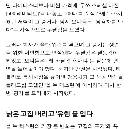
단 다이너스티보다 비싼 가격에 '무쏘 스페셜 버전
(500 리미티드)'을 내놓고, 500대를 순식간에 완판시
켰던 저력이 그 증거다. 당시 오너들은 "쌍용차를 탄
다"는 사실만으로 우월감을 느꼈다.
그러나 회사가 숱한 위기를 겪으며 그 광기는 생존
을 위한 처연함으로 변질됐다. 우월감은 열등감이
되었고, 오너들은 "왜 하필 쌍용차냐"는 질문에 변
명을 늘어놓아야 했다. 하지만 반전은 시작됐다. 티
볼리로 틈새시장을 뚫어낸 쌍용차가 그 성공 방식을
플래그십 모델인 '올 뉴 렉스턴'에 이식하며 다시 한
번 '광기'를 드러내기 시작했다.
낡은 고집 버리고 '유행'을 입다
올 뉴 렉스턴의 가장 큰 변화는 '고집의 포기'와 '유