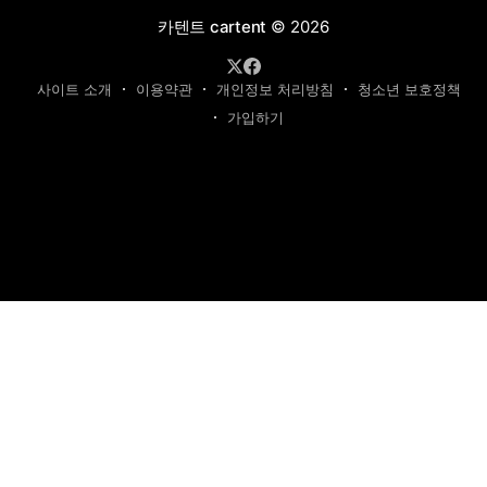
카텐트 cartent
© 2026
사이트 소개
이용약관
개인정보 처리방침
청소년 보호정책
가입하기
제호: 카텐트
발행인: 최영광 | 편집인: 최규현 | 청소년보호책임자: 최규현
주소: 성남시 수정구 태평동 7339 | 연락처:
cartentkorea@gmail.com