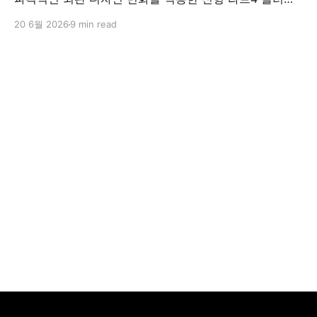
인 하이브리드(PHEV)를 전격 출시했다. 35분 만에 급속
20 6월 2026
9 min read
충전이 가능하고 전기 모드로만 70km 이상 주행할 수 있
어 전기차와 내연기관의 장점을 결합했으며, 시작 가격은
4,927만 원으로 책정됐다.