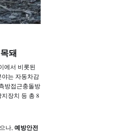
지목돼
차이에서 비롯된
야는 자동차감
후측방접근충돌방
장치 등 총 8
예방안전
으나,