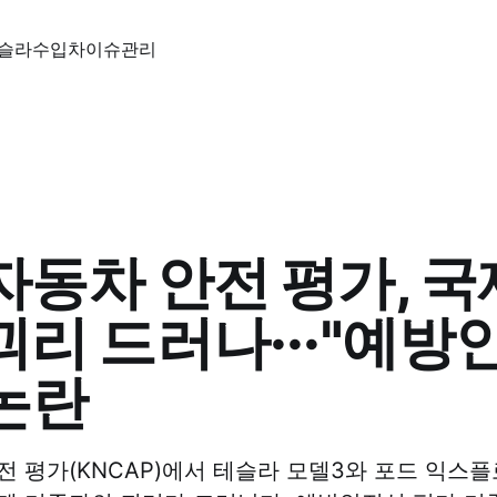
슬라
수입차
이슈
관리
자동차 안전 평가, 국
괴리 드러나···"예방
논란
전 평가(KNCAP)에서 테슬라 모델3와 포드 익스