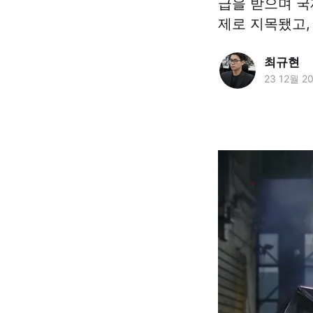
급을 받으며 국
제로 지목됐고,
최규현
23 12월 2