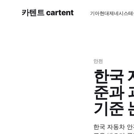
카텐트 cartent
기아
현대
제네시스
테
안전
한국 
준과 
기준 
한국 자동차 안