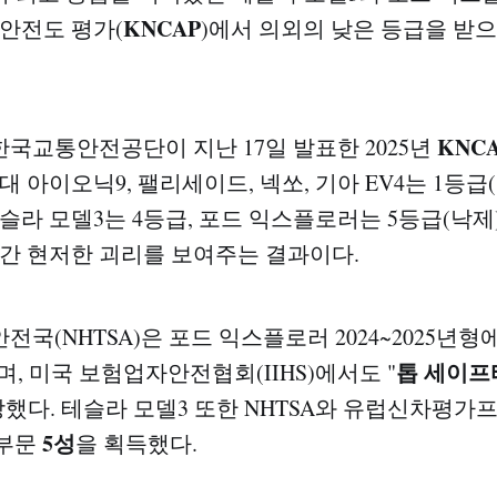
KNCAP
 안전도 평가(
)에서 의외의 낮은 등급을 받
KNC
국교통안전공단이 지난 17일 발표한 2025년
대 아이오닉9, 팰리세이드, 넥쏘, 기아 EV4는 1등급
슬라 모델3는 4등급, 포드 익스플로러는 5등급(낙제
 간 현저한 괴리를 보여주는 결과이다.
국(NHTSA)은 포드 익스플로러 2024~2025년형
톱 세이프
, 미국 보험업자안전협회(IIHS)에서도 "
 수상했다. 테슬라 모델3 또한 NHTSA와 유럽신차평가프
5성
 부문
을 획득했다.