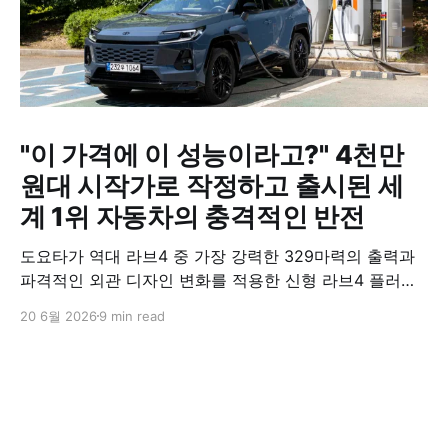
"이 가격에 이 성능이라고?" 4천만
원대 시작가로 작정하고 출시된 세
계 1위 자동차의 충격적인 반전
도요타가 역대 라브4 중 가장 강력한 329마력의 출력과
파격적인 외관 디자인 변화를 적용한 신형 라브4 플러그
인 하이브리드(PHEV)를 전격 출시했다. 35분 만에 급속
20 6월 2026
9 min read
충전이 가능하고 전기 모드로만 70km 이상 주행할 수 있
어 전기차와 내연기관의 장점을 결합했으며, 시작 가격은
4,927만 원으로 책정됐다.