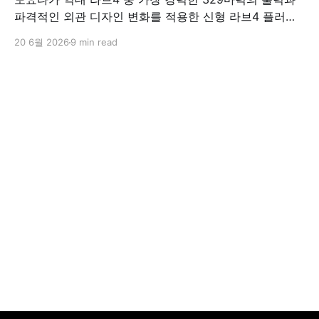
파격적인 외관 디자인 변화를 적용한 신형 라브4 플러그
인 하이브리드(PHEV)를 전격 출시했다. 35분 만에 급속
20 6월 2026
9 min read
충전이 가능하고 전기 모드로만 70km 이상 주행할 수 있
어 전기차와 내연기관의 장점을 결합했으며, 시작 가격은
4,927만 원으로 책정됐다.