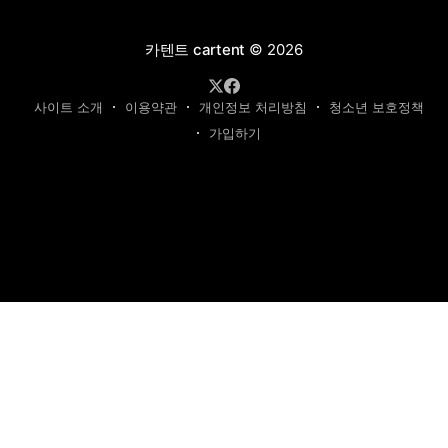
카텐트 cartent
© 2026
사이트 소개
이용약관
개인정보 처리방침
청소년 보호정책
가입하기
제호: 카텐트
발행인: 최영광 | 편집인: 최규현 | 청소년보호책임자: 최규현
주소: 성남시 수정구 태평동 7339 | 연락처:
cartentkorea@gmail.com