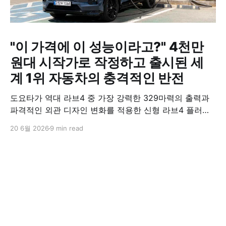
"이 가격에 이 성능이라고?" 4천만
원대 시작가로 작정하고 출시된 세
계 1위 자동차의 충격적인 반전
도요타가 역대 라브4 중 가장 강력한 329마력의 출력과
파격적인 외관 디자인 변화를 적용한 신형 라브4 플러그
인 하이브리드(PHEV)를 전격 출시했다. 35분 만에 급속
20 6월 2026
9 min read
충전이 가능하고 전기 모드로만 70km 이상 주행할 수 있
어 전기차와 내연기관의 장점을 결합했으며, 시작 가격은
4,927만 원으로 책정됐다.