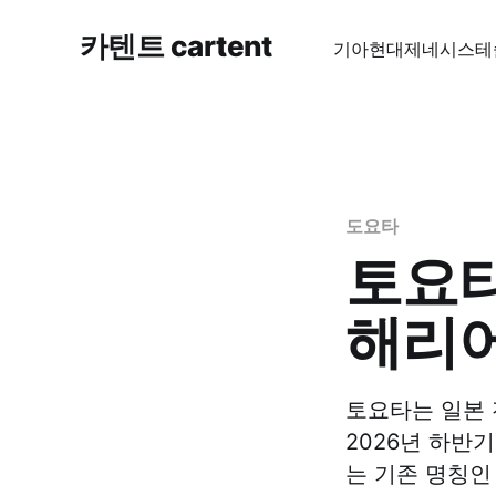
카텐트 cartent
기아
현대
제네시스
테
도요타
토요타
해리어
토요타는 일본 
2026년 하반
는 기존 명칭인 