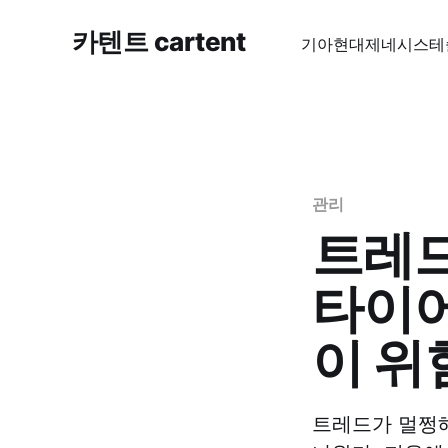
카텐트 cartent
기아
현대
제네시스
테
관리
트레드
타이어
이 위
트레드가 멀쩡