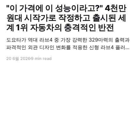
"이 가격에 이 성능이라고?" 4천만
원대 시작가로 작정하고 출시된 세
계 1위 자동차의 충격적인 반전
도요타가 역대 라브4 중 가장 강력한 329마력의 출력과
파격적인 외관 디자인 변화를 적용한 신형 라브4 플러그
인 하이브리드(PHEV)를 전격 출시했다. 35분 만에 급속
20 6월 2026
9 min read
충전이 가능하고 전기 모드로만 70km 이상 주행할 수 있
어 전기차와 내연기관의 장점을 결합했으며, 시작 가격은
4,927만 원으로 책정됐다.