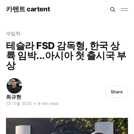
카텐트 cartent
수입차
테슬라 FSD 감독형, 한국 상
륙 임박...아시아 첫 출시국 부
상
Share
최규현
13 11월 2025
•
9 min read