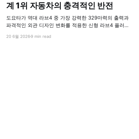
계 1위 자동차의 충격적인 반전
도요타가 역대 라브4 중 가장 강력한 329마력의 출력과
파격적인 외관 디자인 변화를 적용한 신형 라브4 플러그
인 하이브리드(PHEV)를 전격 출시했다. 35분 만에 급속
20 6월 2026
9 min read
충전이 가능하고 전기 모드로만 70km 이상 주행할 수 있
어 전기차와 내연기관의 장점을 결합했으며, 시작 가격은
4,927만 원으로 책정됐다.