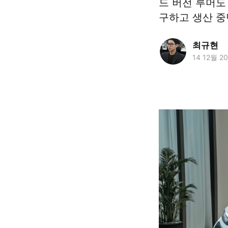
드 버전 루머도 
구하고 생산 중
최규현
14 12월 2