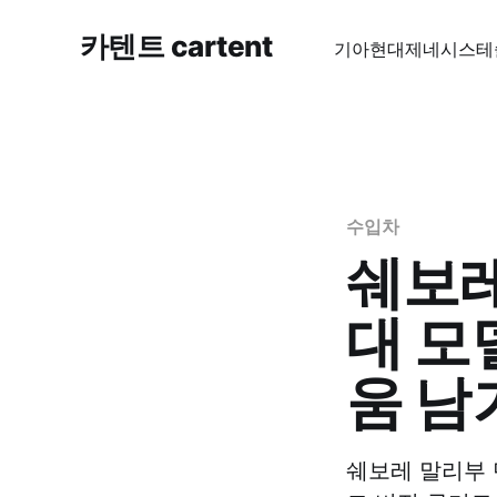
카텐트 cartent
기아
현대
제네시스
테
수입차
쉐보레
대 모
움 남
쉐보레 말리부 