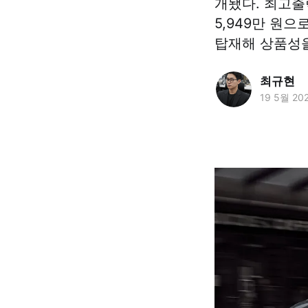
개됐다. 최고출
5,949만 원
탑재해 상품성을
최규현
19 5월 20