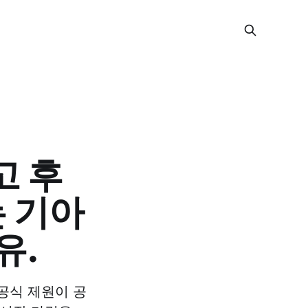
고 후
는 기아
유.
의 공식 제원이 공