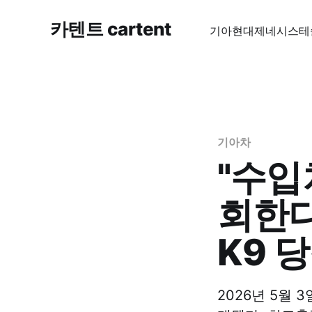
카텐트 cartent
기아
현대
제네시스
테
기아차
"수입
회한다
K9 
2026년 5월 