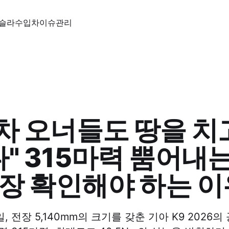
슬라
수입차
이슈
관리
차 오너들도 땅을 치
" 315마력 뿜어내
당장 확인해야 하는 이
3일, 전장 5,140mm의 크기를 갖춘 기아 K9 2026