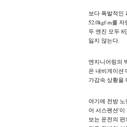
보다 폭발적인 
52.0kgf·m
두 엔진 모두 
잃지 않는다.
엔지니어링의 백
은 내비게이션 
가감속 상황을 
여기에 전방 노
어 서스펜션'이
보는 운전의 편