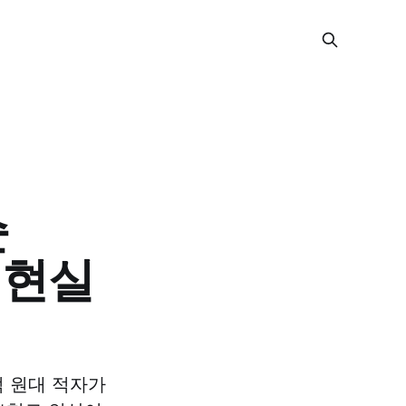
순
상 현실
억 원대 적자가