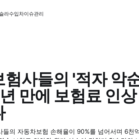
슬라
수입차
이슈
관리
험사들의 '적자 악
..5년 만에 보험료 인
나
들의 자동차보험 손해율이 90%를 넘어서며 6천