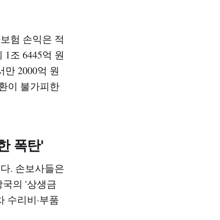
차보험 손익은 적
1조 6445억 원
 2000억 원
전환이 불가피한
한 폭탄'
었다. 손보사들은
당국의 '상생금
차 수리비·부품