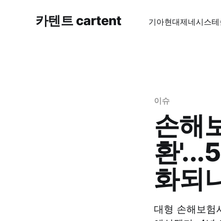
카텐트 cartent
기아
현대
제네시스
테
이슈
손해보
환'.
화되
대형 손해보험사