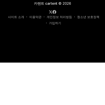
카텐트 cartent
© 2026
사이트 소개
이용약관
개인정보 처리방침
청소년 보호정책
가입하기
제호: 카텐트
발행인: 최영광 | 편집인: 최규현 | 청소년보호책임자: 최규현
주소: 성남시 수정구 태평동 7339 | 연락처:
cartentkorea@gmail.com
본 사이트의 모든 콘텐츠(기사·사진)는 저작권법의 보호를 받는 바, 무단 전재,