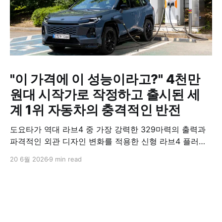
"이 가격에 이 성능이라고?" 4천만
원대 시작가로 작정하고 출시된 세
계 1위 자동차의 충격적인 반전
도요타가 역대 라브4 중 가장 강력한 329마력의 출력과
파격적인 외관 디자인 변화를 적용한 신형 라브4 플러그
인 하이브리드(PHEV)를 전격 출시했다. 35분 만에 급속
20 6월 2026
9 min read
충전이 가능하고 전기 모드로만 70km 이상 주행할 수 있
어 전기차와 내연기관의 장점을 결합했으며, 시작 가격은
4,927만 원으로 책정됐다.