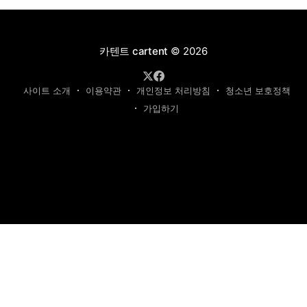
카텐트 cartent
© 2026
사이트 소개
이용약관
개인정보 처리방침
청소년 보호정책
가입하기
제호: 카텐트
발행인: 최영광 | 편집인: 최규현 | 청소년보호책임자: 최규현