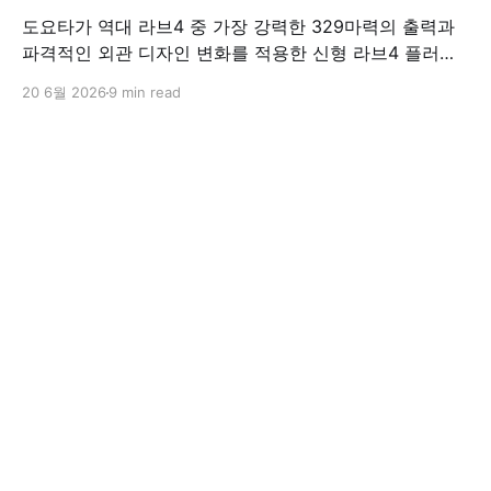
도요타가 역대 라브4 중 가장 강력한 329마력의 출력과
파격적인 외관 디자인 변화를 적용한 신형 라브4 플러그
인 하이브리드(PHEV)를 전격 출시했다. 35분 만에 급속
20 6월 2026
9 min read
충전이 가능하고 전기 모드로만 70km 이상 주행할 수 있
어 전기차와 내연기관의 장점을 결합했으며, 시작 가격은
4,927만 원으로 책정됐다.