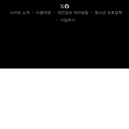
사이트 소개
이용약관
개인정보 처리방침
청소년 보호정책
가입하기
제호: 카텐트
발행인: 최영광 | 편집인: 최규현 | 청소년보호책임자: 최규현
주소: 성남시 수정구 태평동 7339 | 연락처:
cartentkorea@gmail.com
본 사이트의 모든 콘텐츠(기사·사진)는 저작권법의 보호를 받는 바, 무단 전재,
복사, 배포 등을 금합니다.