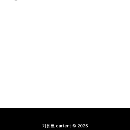
충전이 가능하고 전기 모드로만 70km 이상 주행할 수 있
어 전기차와 내연기관의 장점을 결합했으며, 시작 가격은
4,927만 원으로 책정됐다.
카텐트 cartent
© 2026