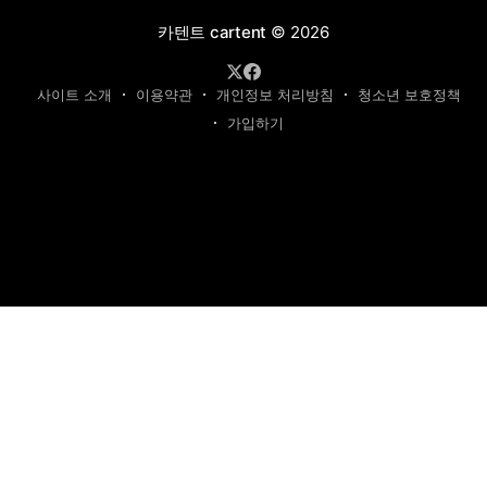
카텐트 cartent
© 2026
사이트 소개
이용약관
개인정보 처리방침
청소년 보호정책
가입하기
제호: 카텐트
발행인: 최영광 | 편집인: 최규현 | 청소년보호책임자: 최규현
주소: 성남시 수정구 태평동 7339 | 연락처:
cartentkorea@gmail.com