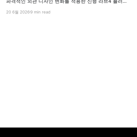
파격적인 외관 디자인 변화를 적용한 신형 라브4 플러그
인 하이브리드(PHEV)를 전격 출시했다. 35분 만에 급속
20 6월 2026
9 min read
충전이 가능하고 전기 모드로만 70km 이상 주행할 수 있
어 전기차와 내연기관의 장점을 결합했으며, 시작 가격은
4,927만 원으로 책정됐다.