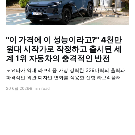
"이 가격에 이 성능이라고?" 4천만
원대 시작가로 작정하고 출시된 세
계 1위 자동차의 충격적인 반전
도요타가 역대 라브4 중 가장 강력한 329마력의 출력과
파격적인 외관 디자인 변화를 적용한 신형 라브4 플러그
인 하이브리드(PHEV)를 전격 출시했다. 35분 만에 급속
20 6월 2026
9 min read
충전이 가능하고 전기 모드로만 70km 이상 주행할 수 있
어 전기차와 내연기관의 장점을 결합했으며, 시작 가격은
4,927만 원으로 책정됐다.