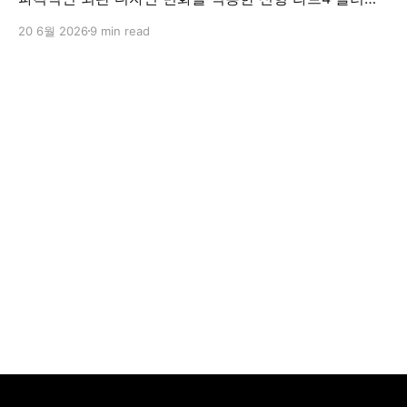
인 하이브리드(PHEV)를 전격 출시했다. 35분 만에 급속
20 6월 2026
9 min read
충전이 가능하고 전기 모드로만 70km 이상 주행할 수 있
어 전기차와 내연기관의 장점을 결합했으며, 시작 가격은
4,927만 원으로 책정됐다.