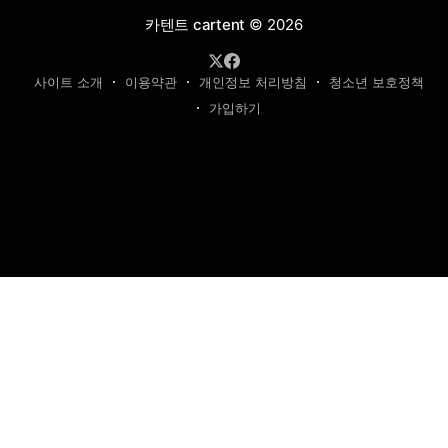
카텐트 cartent
© 2026
사이트 소개
이용약관
개인정보 처리방침
청소년 보호정책
가입하기
제호: 카텐트
발행인: 최영광 | 편집인: 최규현 | 청소년보호책임자: 최규현
주소: 성남시 수정구 태평동 7339 | 연락처:
cartentkorea@gmail.com