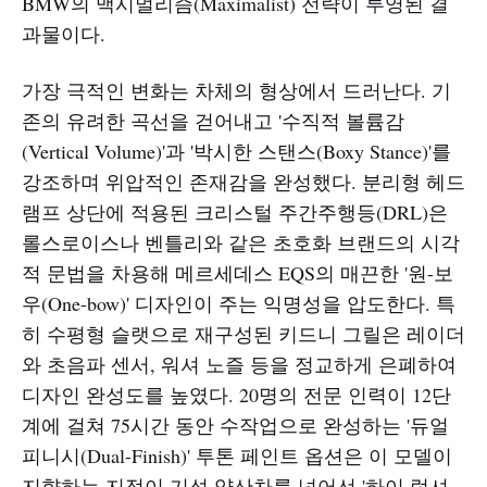
BMW의 맥시멀리즘(Maximalist) 전략이 투영된 결
과물이다.
가장 극적인 변화는 차체의 형상에서 드러난다. 기
존의 유려한 곡선을 걷어내고 '수직적 볼륨감
(Vertical Volume)'과 '박시한 스탠스(Boxy Stance)'를
강조하며 위압적인 존재감을 완성했다. 분리형 헤드
램프 상단에 적용된 크리스털 주간주행등(DRL)은
롤스로이스나 벤틀리와 같은 초호화 브랜드의 시각
적 문법을 차용해 메르세데스 EQS의 매끈한 '원-보
우(One-bow)' 디자인이 주는 익명성을 압도한다. 특
히 수평형 슬랫으로 재구성된 키드니 그릴은 레이더
와 초음파 센서, 워셔 노즐 등을 정교하게 은폐하여
디자인 완성도를 높였다. 20명의 전문 인력이 12단
계에 걸쳐 75시간 동안 수작업으로 완성하는 '듀얼
피니시(Dual-Finish)' 투톤 페인트 옵션은 이 모델이
지향하는 지점이 기성 양산차를 넘어선 '하이 럭셔