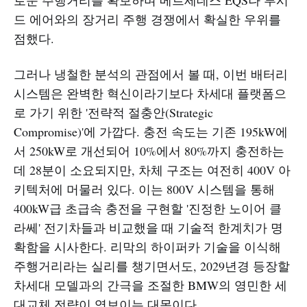
로운 주행거리를 확보하며 메르세데스 EQS나 루시
드 에어와의 장거리 주행 경쟁에서 확실한 우위를
점했다.
그러나 냉철한 분석의 관점에서 볼 때, 이번 배터리
시스템은 완벽한 혁신이라기보다 차세대 플랫폼으
로 가기 위한 '전략적 절충안(Strategic
Compromise)'에 가깝다. 충전 속도는 기존 195kW에
서 250kW로 개선되어 10%에서 80%까지 충전하는
데 28분이 소요되지만, 차체 구조는 여전히 400V 아
키텍처에 머물러 있다. 이는 800V 시스템을 통해
400kW급 초급속 충전을 구현할 '진정한 노이어 클
라쎄' 전기차들과 비교했을 때 기술적 한계치가 명
확함을 시사한다. 리막의 하이퍼카 기술을 이식해
주행거리라는 실리를 챙기면서도, 2029년경 등장할
차세대 모델과의 간극을 조절한 BMW의 영민한 세
대교체 전략이 엿보이는 대목이다.