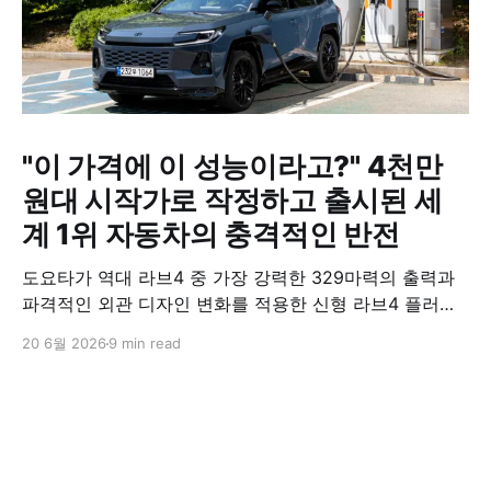
"이 가격에 이 성능이라고?" 4천만
원대 시작가로 작정하고 출시된 세
계 1위 자동차의 충격적인 반전
도요타가 역대 라브4 중 가장 강력한 329마력의 출력과
파격적인 외관 디자인 변화를 적용한 신형 라브4 플러그
인 하이브리드(PHEV)를 전격 출시했다. 35분 만에 급속
20 6월 2026
9 min read
충전이 가능하고 전기 모드로만 70km 이상 주행할 수 있
어 전기차와 내연기관의 장점을 결합했으며, 시작 가격은
4,927만 원으로 책정됐다.