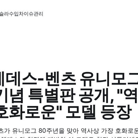
슬라
수입차
이슈
관리
데스-벤츠 유니모그
기념 특별판 공개, "
호화로운" 모델 등장
가 유니모그 80주년을 맞아 역사상 가장 호화로운 