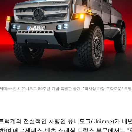
세데스-벤츠 유니모그 80주년 기념 특별판 공개, "역사상 가장 호화로운" 모델
트럭계의 전설적인 차량인 유니모그(Unimog)가 내년
념하여 메르세데스-벤츠 스페셜 트럭스 부문에서는 "