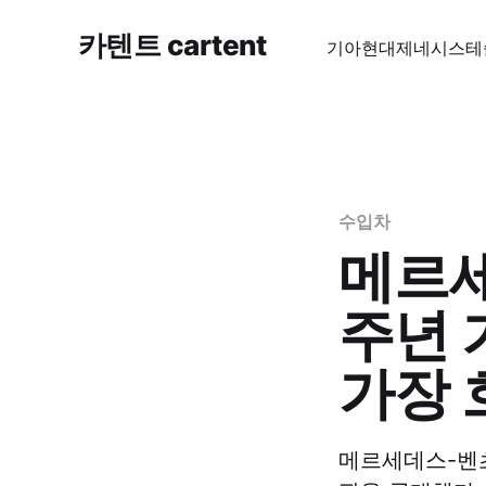
카텐트 cartent
기아
현대
제네시스
테
수입차
메르세
주년 
가장 
메르세데스-벤츠