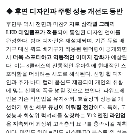
◆ 후면 디자인과 주행 성능 개선도 동반
삼각별 그래픽
후면부 역시 전면과 마찬가지로
LED 테일램프가 적용
되어 통일된 디자인 언어를
완성한다. 범퍼 디자인은 재설계되며, 기존 듀얼 배
기구 대신 쿼드 배기구가 적용된 렌더링이 공개되면
더욱 스포티하고 역동적인 이미지 강화
서
가 예상된
다. 이는 S클래스의 전통적인 우아함에 현대적인 스
포티함을 더하려는 시도로 해석된다. 신형 휠 디자
인과 추가 바디 컬러 옵션도 제공되어 개인의 취향
에 맞는 선택의 폭을 넓힐 것으로 보인다. 파워트레
인은 기존 라인업을 유지하되, 효율성과 성능을 개
세부 튜닝이 이뤄질 전망
선하기 위한
이다. 특히, 고
V12 엔진 라인업
성능과 최상위 럭셔리를 상징하는
은 지속
되어 최상위 고객층의 요구를 충족시킬 계획
이다. 마일드 하이브리드 시스템(EQ 부스트)의 성능