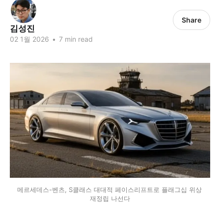
Share
김성진
02 1월 2026
•
7 min read
메르세데스-벤츠, S클래스 대대적 페이스리프트로 플래그십 위상 
재정립 나선다