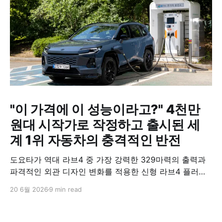
"이 가격에 이 성능이라고?" 4천만
원대 시작가로 작정하고 출시된 세
계 1위 자동차의 충격적인 반전
도요타가 역대 라브4 중 가장 강력한 329마력의 출력과
파격적인 외관 디자인 변화를 적용한 신형 라브4 플러그
인 하이브리드(PHEV)를 전격 출시했다. 35분 만에 급속
20 6월 2026
9 min read
충전이 가능하고 전기 모드로만 70km 이상 주행할 수 있
어 전기차와 내연기관의 장점을 결합했으며, 시작 가격은
4,927만 원으로 책정됐다.