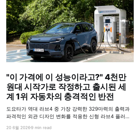
"이 가격에 이 성능이라고?" 4천만
원대 시작가로 작정하고 출시된 세
계 1위 자동차의 충격적인 반전
도요타가 역대 라브4 중 가장 강력한 329마력의 출력과
파격적인 외관 디자인 변화를 적용한 신형 라브4 플러그
인 하이브리드(PHEV)를 전격 출시했다. 35분 만에 급속
20 6월 2026
9 min read
충전이 가능하고 전기 모드로만 70km 이상 주행할 수 있
어 전기차와 내연기관의 장점을 결합했으며, 시작 가격은