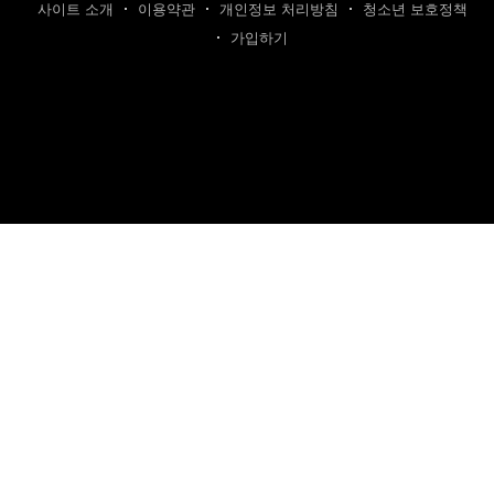
사이트 소개
이용약관
개인정보 처리방침
청소년 보호정책
가입하기
제호: 카텐트
발행인: 최영광 | 편집인: 최규현 | 청소년보호책임자: 최규현
주소: 성남시 수정구 태평동 7339 | 연락처:
cartentkorea@gmail.com
본 사이트의 모든 콘텐츠(기사·사진)는 저작권법의 보호를 받는 바, 무단 전재,
복사, 배포 등을 금합니다.
이를 어길 시 법적 제재를 받을 수 있습니다.