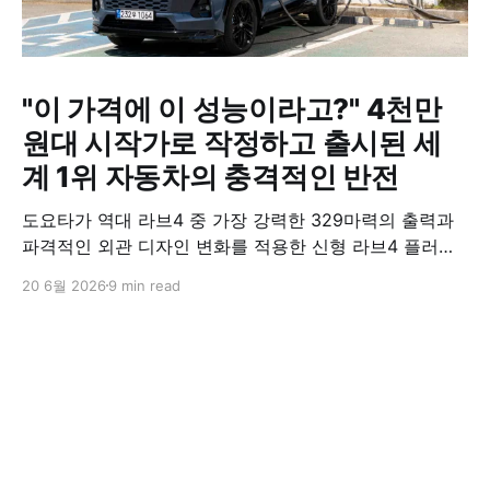
"이 가격에 이 성능이라고?" 4천만
원대 시작가로 작정하고 출시된 세
계 1위 자동차의 충격적인 반전
도요타가 역대 라브4 중 가장 강력한 329마력의 출력과
파격적인 외관 디자인 변화를 적용한 신형 라브4 플러그
인 하이브리드(PHEV)를 전격 출시했다. 35분 만에 급속
20 6월 2026
9 min read
충전이 가능하고 전기 모드로만 70km 이상 주행할 수 있
어 전기차와 내연기관의 장점을 결합했으며, 시작 가격은
4,927만 원으로 책정됐다.