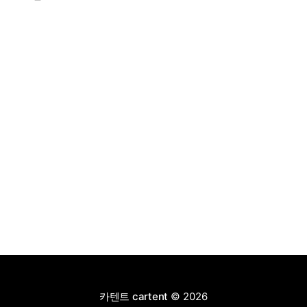
충전이 가능하고 전기 모드로만 70km 이상 주행할 수 있
어 전기차와 내연기관의 장점을 결합했으며, 시작 가격은
4,927만 원으로 책정됐다.
카텐트 cartent
© 2026