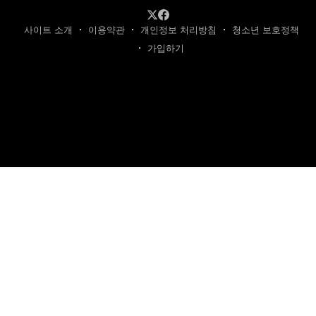
사이트 소개
이용약관
개인정보 처리방침
청소년 보호정책
가입하기
제호: 카텐트
발행인: 최영광 | 편집인: 최규현 | 청소년보호책임자: 최규현
주소: 성남시 수정구 태평동 7339 | 연락처:
cartentkorea@gmail.com
본 사이트의 모든 콘텐츠(기사·사진)는 저작권법의 보호를 받는 바, 무단 전재,
복사, 배포 등을 금합니다.