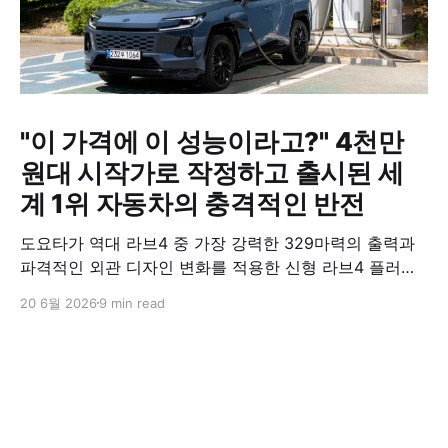
"이 가격에 이 성능이라고?" 4천만
원대 시작가로 작정하고 출시된 세
계 1위 자동차의 충격적인 반전
도요타가 역대 라브4 중 가장 강력한 329마력의 출력과
파격적인 외관 디자인 변화를 적용한 신형 라브4 플러그
인 하이브리드(PHEV)를 전격 출시했다. 35분 만에 급속
20 6월 2026
9 min read
충전이 가능하고 전기 모드로만 70km 이상 주행할 수 있
어 전기차와 내연기관의 장점을 결합했으며, 시작 가격은
4,927만 원으로 책정됐다.