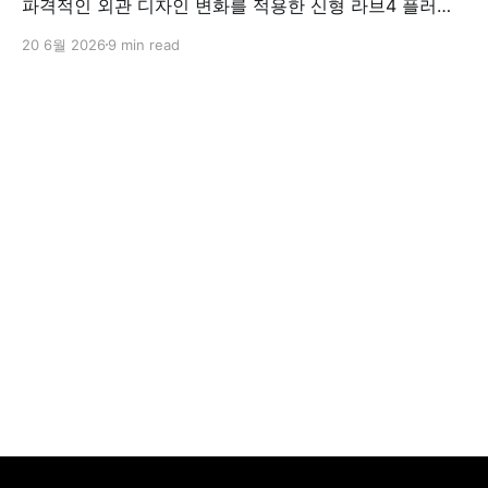
파격적인 외관 디자인 변화를 적용한 신형 라브4 플러그
인 하이브리드(PHEV)를 전격 출시했다. 35분 만에 급속
20 6월 2026
9 min read
충전이 가능하고 전기 모드로만 70km 이상 주행할 수 있
어 전기차와 내연기관의 장점을 결합했으며, 시작 가격은
4,927만 원으로 책정됐다.