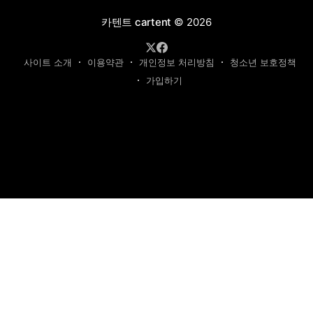
카텐트 cartent
© 2026
사이트 소개
이용약관
개인정보 처리방침
청소년 보호정책
가입하기
제호: 카텐트
발행인: 최영광 | 편집인: 최규현 | 청소년보호책임자: 최규현
주소: 성남시 수정구 태평동 7339 | 연락처:
cartentkorea@gmail.com