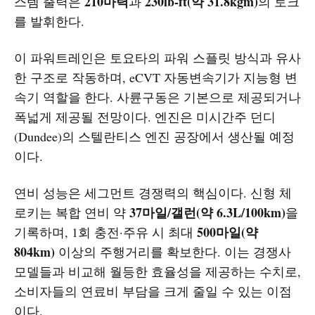
210마력
230lb-ft(약 31.8kgm)
스템 출력은
과
의 토크
를 발휘한다.
이 파워트레인은 토요타의 파워 스플릿 방식과 유사
한 구조로 작동하며, eCVT 자동변속기가 지능형 변
속기 역할을 한다. 사륜구동은 기본으로 제공되거나
폭넓게 제공될 전망이다. 엔진은 미시간주 던디
(Dundee)의 스텔란티스 엔진 공장에서 생산될 예정
이다.
연비 성능은 세그먼트 경쟁력의 핵심이다. 신형 체
37마일/갤런(약 6.3L/100km)
로키는 복합 연비 약
을
500마일(약
기록하며, 1회 충전·주유 시 최대
804km)
이상의 주행거리를 확보한다. 이는 경쟁사
모델들과 비교해 월등한 효율성을 제공하는 수치로,
소비자들의 연료비 부담을 크게 줄일 수 있는 이점
이다.