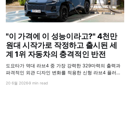
"이 가격에 이 성능이라고?" 4천만
원대 시작가로 작정하고 출시된 세
계 1위 자동차의 충격적인 반전
도요타가 역대 라브4 중 가장 강력한 329마력의 출력과
파격적인 외관 디자인 변화를 적용한 신형 라브4 플러그
인 하이브리드(PHEV)를 전격 출시했다. 35분 만에 급속
20 6월 2026
9 min read
충전이 가능하고 전기 모드로만 70km 이상 주행할 수 있
어 전기차와 내연기관의 장점을 결합했으며, 시작 가격은
4,927만 원으로 책정됐다.