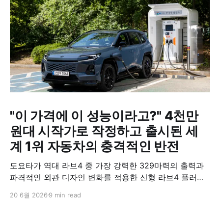
"이 가격에 이 성능이라고?" 4천만
원대 시작가로 작정하고 출시된 세
계 1위 자동차의 충격적인 반전
도요타가 역대 라브4 중 가장 강력한 329마력의 출력과
파격적인 외관 디자인 변화를 적용한 신형 라브4 플러그
인 하이브리드(PHEV)를 전격 출시했다. 35분 만에 급속
20 6월 2026
9 min read
충전이 가능하고 전기 모드로만 70km 이상 주행할 수 있
어 전기차와 내연기관의 장점을 결합했으며, 시작 가격은