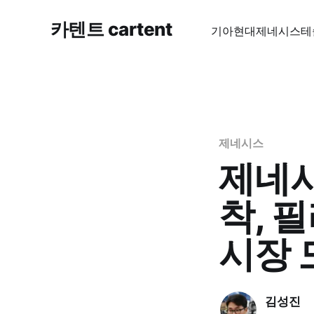
카텐트 cartent
기아
현대
제네시스
테
제네시스
제네시
착, 
시장 
김성진