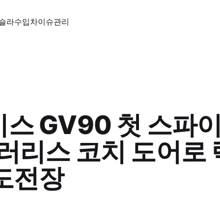
슬라
수입차
이슈
관리
스 GV90 첫 스파
필러리스 코치 도어로
도전장