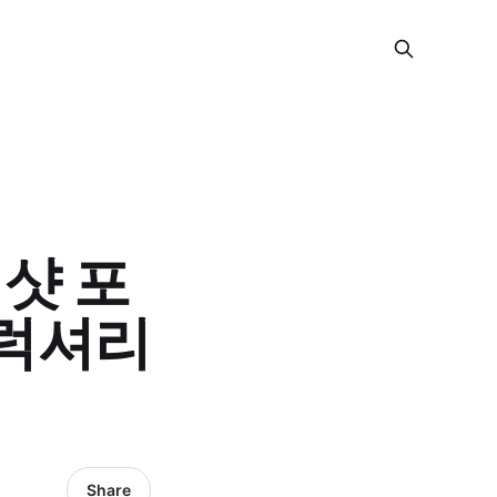
이샷 포
 럭셔리
Share